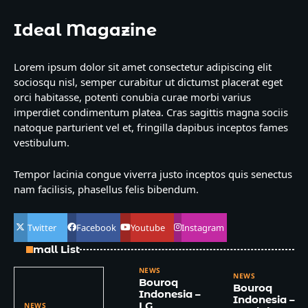
Ideal Magazine
Lorem ipsum dolor sit amet consectetur adipiscing elit
sociosqu nisl, semper curabitur ut dictumst placerat eget
orci habitasse, potenti conubia curae morbi varius
imperdiet condimentum platea. Cras sagittis magna sociis
natoque parturient vel et, fringilla dapibus inceptos fames
vestibulum.
Tempor lacinia congue viverra justo inceptos quis senectus
nam facilisis, phasellus felis bibendum.
Twitter
Facebook
Youtube
Instagram
Small List
NEWS
NEWS
Bouroq
Bouroq
Indonesia –
Indonesia –
LG
NEWS