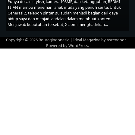
Punya desain stylish, kamera 108MP, dan ketangguhan, REDMI
TITAN mampu menemani anak muda yang penuh cerita. Untuk
Generasi Z, telepon pintar Itu sudah menjadi bagian dari gaya
hidup saya dan menjadi andalan dalam membuat konten.
Menjawab kebutuhan tersebut, Xiaomi menghadirkan…
Copyright © 2026
Bouraqindonesia
| Ideal Magazine by
Ascendoor
|
Powered by
WordPress
.