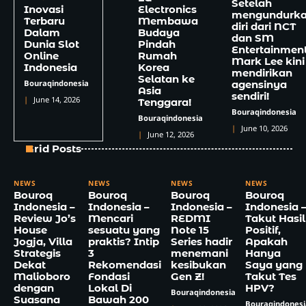
Setelah
Inovasi
Electronics
mengundurk
Terbaru
Membawa
diri dari NCT
Dalam
Budaya
dan SM
Dunia Slot
Pindah
Entertainment
Online
Rumah
Mark Lee kini
Indonesia
Korea
mendirikan
Selatan ke
Bouraqindonesia
agensinya
Asia
sendiri!
June 14, 2026
Tenggara!
Bouraqindonesia
Bouraqindonesia
June 10, 2026
June 12, 2026
Grid Posts
NEWS
NEWS
NEWS
NEWS
Bouroq
Bouroq
Bouroq
Bouroq
Indonesia –
Indonesia –
Indonesia –
Indonesia –
Review Jo’s
Mencari
REDMI
Takut Hasil
House
sesuatu yang
Note 15
Positif,
Jogja, Villa
praktis? Intip
Series hadir
Apakah
Strategis
3
menemani
Hanya
Dekat
Rekomendasi
kesibukan
Saya yang
Malioboro
Fondasi
Gen Z!
Takut Tes
dengan
Lokal Di
HPV?
Bouraqindonesia
Suasana
Bawah 200
Bouraqindonesi