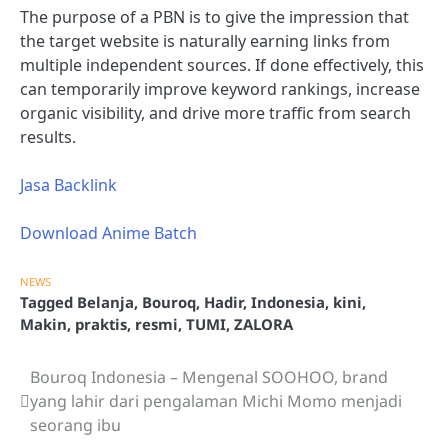
The purpose of a PBN is to give the impression that
the target website is naturally earning links from
multiple independent sources. If done effectively, this
can temporarily improve keyword rankings, increase
organic visibility, and drive more traffic from search
results.
Jasa Backlink
Download Anime Batch
NEWS
Tagged
Belanja
,
Bouroq
,
Hadir
,
Indonesia
,
kini
,
Makin
,
praktis
,
resmi
,
TUMI
,
ZALORA
Bouroq Indonesia – Mengenal SOOHOO, brand
Post
yang lahir dari pengalaman Michi Momo menjadi
navigation
seorang ibu