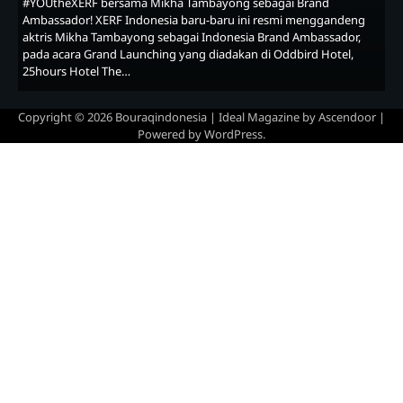
#YOUtheXERF bersama Mikha Tambayong sebagai Brand
Ambassador! XERF Indonesia baru-baru ini resmi menggandeng
aktris Mikha Tambayong sebagai Indonesia Brand Ambassador,
pada acara Grand Launching yang diadakan di Oddbird Hotel,
25hours Hotel The…
Copyright © 2026
Bouraqindonesia
| Ideal Magazine by
Ascendoor
|
Powered by
WordPress
.