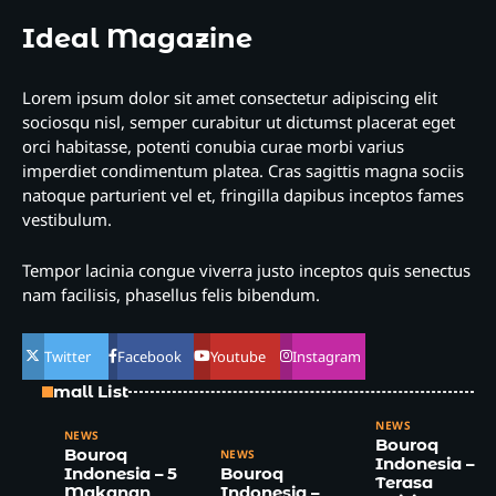
Ideal Magazine
Lorem ipsum dolor sit amet consectetur adipiscing elit
sociosqu nisl, semper curabitur ut dictumst placerat eget
orci habitasse, potenti conubia curae morbi varius
imperdiet condimentum platea. Cras sagittis magna sociis
natoque parturient vel et, fringilla dapibus inceptos fames
vestibulum.
Tempor lacinia congue viverra justo inceptos quis senectus
nam facilisis, phasellus felis bibendum.
Twitter
Facebook
Youtube
Instagram
Small List
NEWS
NEWS
Bouroq
Bouroq
NEWS
Indonesia –
Indonesia – 5
Bouroq
Terasa
Makanan
Indonesia –