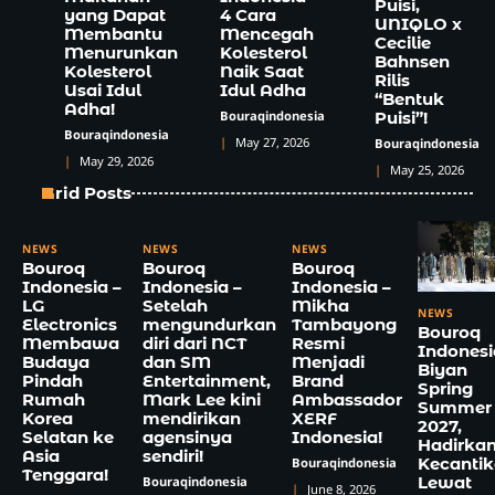
Puisi,
yang Dapat
4 Cara
UNIQLO x
Membantu
Mencegah
Cecilie
Menurunkan
Kolesterol
Bahnsen
Kolesterol
Naik Saat
Rilis
Usai Idul
Idul Adha
“Bentuk
Adha!
Bouraqindonesia
Puisi”!
Bouraqindonesia
May 27, 2026
Bouraqindonesia
May 29, 2026
May 25, 2026
Grid Posts
NEWS
NEWS
NEWS
Bouroq
Bouroq
Bouroq
Indonesia –
Indonesia –
Indonesia –
LG
Setelah
Mikha
NEWS
Electronics
mengundurkan
Tambayong
Bouroq
Membawa
diri dari NCT
Resmi
Indonesi
Budaya
dan SM
Menjadi
Biyan
Pindah
Entertainment,
Brand
Spring
Rumah
Mark Lee kini
Ambassador
Summer
Korea
mendirikan
XERF
2027,
Selatan ke
agensinya
Indonesia!
Hadirka
Asia
sendiri!
Kecanti
Bouraqindonesia
Tenggara!
Lewat
Bouraqindonesia
June 8, 2026