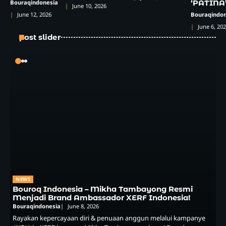
‘PATINA
Bouraqindonesia
June 10, 2026
Bouraqindon
June 12, 2026
June 6, 20
post slider
NEWS
Bouroq Indonesia – Mikha Tambayong Resmi
Menjadi Brand Ambassador XERF Indonesia!
Bouraqindonesia
June 8, 2026
Rayakan kepercayaan diri & penuaan anggun melalui kampanye