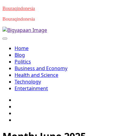
Skip
Bouraqindonesia
to
Bouraqindonesia
content
Home
Blog
Politics
Business and Economy
Health and Science
Technology
Entertainment
Twitter
Facebook
Youtube
Instagram