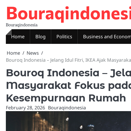
Skip
Bouraqindones
to
content
Bouraqindonesia
Home
Blog
Politics
Business and Econo
Home
News
Bouroq Indonesia – Jelang Idul Fitri, IKEA Ajak Masy
Bouroq Indonesia – Jela
Masyarakat Fokus pad
Kesempurnaan Rumah
February 28, 2026
Bouraqindonesia