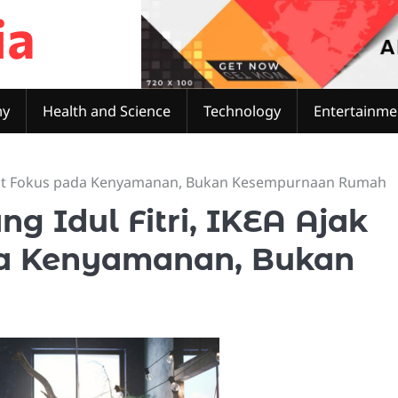
ia
my
Health and Science
Technology
Entertainme
arakat Fokus pada Kenyamanan, Bukan Kesempurnaan Rumah
ng Idul Fitri, IKEA Ajak
a Kenyamanan, Bukan