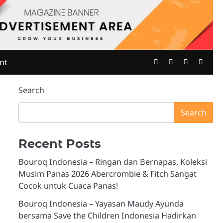
Twitter
Facebook
Youtube
Insta
nt
Search
Search
Recent Posts
Bouroq Indonesia – Ringan dan Bernapas, Koleksi
Musim Panas 2026 Abercrombie & Fitch Sangat
Cocok untuk Cuaca Panas!
Bouroq Indonesia – Yayasan Maudy Ayunda
bersama Save the Children Indonesia Hadirkan