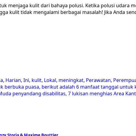
uk menjaga kulit dari bahaya polusi. Ketika polusi udar
ga kulit tidak mengalami berbagai masalah! Jika Anda se
la
,
Harian
,
Ini
,
kulit
,
Lokal
,
meningkat
,
Perawatan
,
Perempu
uk berbuka puasa, berikut adalah 6 manfaat tanggal untuk 
Muda penyandang disabilitas, 7 lukisan menghias Area Kant
 Enzy Storia & Maxime Bouttier