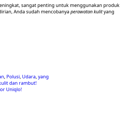
a meningkat, sangat penting untuk menggunakan produk
ndirian, Anda sudah mencobanya
perawatan kulit
yang
an
,
Polusi
,
Udara
,
yang
kulit dan rambut!
or Uniqlo!