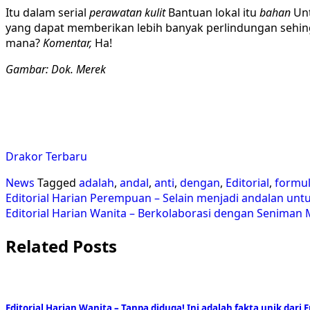
Itu dalam serial
perawatan kulit
Bantuan lokal itu
bahan
Unt
yang dapat memberikan lebih banyak perlindungan sehing
mana?
Komentar,
Ha!
Gambar: Dok. Merek
Drakor Terbaru
News
Tagged
adalah
,
andal
,
anti
,
dengan
,
Editorial
,
formu
Post
Editorial Harian Perempuan – Selain menjadi andalan unt
Editorial Harian Wanita – Berkolaborasi dengan Seniman 
navigation
Related Posts
Editorial Harian Wanita – Tanpa diduga! Ini adalah fakta unik dari