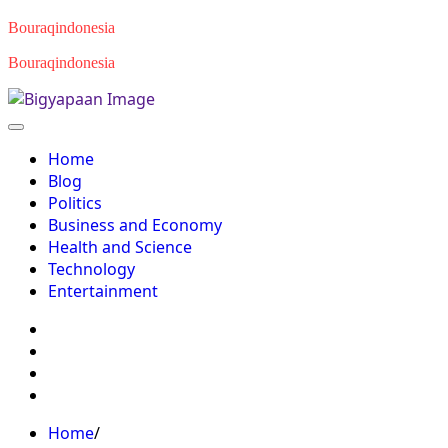
Skip
Bouraqindonesia
to
Bouraqindonesia
content
Home
Blog
Politics
Business and Economy
Health and Science
Technology
Entertainment
Twitter
Facebook
Youtube
Instagram
Home