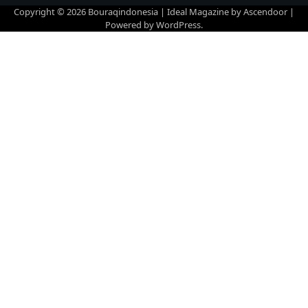
Copyright © 2026
Bouraqindonesia
| Ideal Magazine by
Ascendoor
|
Powered by
WordPress
.