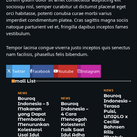
sociosqu nisl, semper curabitur ut dictumst placerat eget
orci habitasse, potenti conubia curae morbi varius
imperdiet condimentum platea. Cras sagittis magna sociis
natoque parturient vel et, fringilla dapibus inceptos fames
vestibulum.
Tempor lacinia congue viverra justo inceptos quis senectus
nam facilisis, phasellus felis bibendum.
Twitter
Facebook
Youtube
Instagram
Small List
NEWS
NEWS
Bouroq
Bouroq
NEWS
Indonesia –
Indonesia – 5
Bouroq
Terasa
Makanan
Indonesia –
Puisi,
yang Dapat
4 Cara
UNIQLO x
Membantu
Mencegah
Cecilie
Menurunkan
Kolesterol
Bahnsen
Kolesterol
Naik Saat
Rilis
Usai Idul
Idul Adha