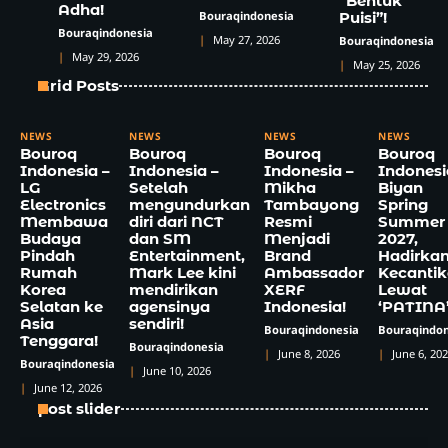
“Bentuk
Adha!
Bouraqindonesia
Puisi”!
Bouraqindonesia
May 27, 2026
Bouraqindonesia
May 29, 2026
May 25, 2026
Grid Posts
NEWS
NEWS
NEWS
NEWS
Bouroq
Bouroq
Bouroq
Bouroq
Indonesia –
Indonesia –
Indonesia –
Indonesi
LG
Setelah
Mikha
Biyan
Electronics
mengundurkan
Tambayong
Spring
Membawa
diri dari NCT
Resmi
Summer
Budaya
dan SM
Menjadi
2027,
Pindah
Entertainment,
Brand
Hadirka
Rumah
Mark Lee kini
Ambassador
Kecanti
Korea
mendirikan
XERF
Lewat
Selatan ke
agensinya
Indonesia!
‘PATINA
Asia
sendiri!
Bouraqindonesia
Bouraqindon
Tenggara!
Bouraqindonesia
June 8, 2026
June 6, 20
Bouraqindonesia
June 10, 2026
June 12, 2026
post slider