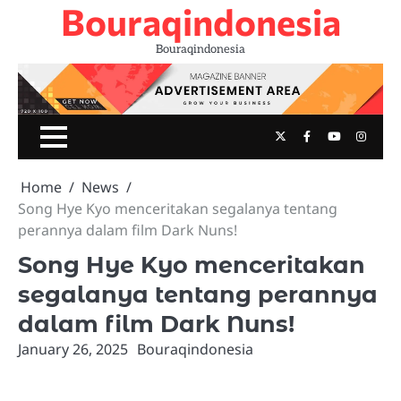
Bouraqindonesia
Skip
to
Bouraqindonesia
content
Twitter
Facebook
Youtube
Insta
Home
News
Song Hye Kyo menceritakan segalanya tentang
perannya dalam film Dark Nuns!
Song Hye Kyo menceritakan
segalanya tentang perannya
dalam film Dark Nuns!
January 26, 2025
Bouraqindonesia