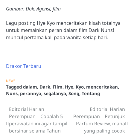
Gambar: Dok. Agensi, film
Lagu posting Hye Kyo menceritakan kisah totalnya
untuk memainkan peran dalam film Dark Nuns!
muncul pertama kali pada wanita setiap hari.
Drakor Terbaru
NEWS
Tagged
dalam
,
Dark
,
Film
,
Hye
,
Kyo
,
menceritakan
,
Nuns
,
perannya
,
segalanya
,
Song
,
Tentang
Editorial Harian
Editorial Harian
Post
Perempuan – Cobalah 5
Perempuan – Petunjuk
navigation
perawatan ini agar tampil
Parfum Review, mana
bersinar selama Tahun
yang paling cocok