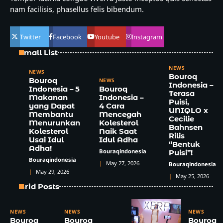
nam facilisis, phasellus felis bibendum.
Twitter
Facebook
Youtube
Instagram
Small List
NEWS
NEWS
Bouroq
Bouroq
NEWS
Indonesia –
Indonesia – 5
Bouroq
Terasa
Makanan
Indonesia –
Puisi,
yang Dapat
4 Cara
UNIQLO x
Membantu
Mencegah
Cecilie
Menurunkan
Kolesterol
Bahnsen
Kolesterol
Naik Saat
Rilis
Usai Idul
Idul Adha
“Bentuk
Adha!
Bouraqindonesia
Puisi”!
Bouraqindonesia
May 27, 2026
Bouraqindonesia
May 29, 2026
May 25, 2026
Grid Posts
NEWS
NEWS
NEWS
Bouroq
Bouroq
Bouroq