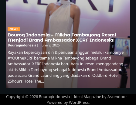
NEWS
Bouroq Indonesia – Mikha Tambayong Resmi
Menjadi Brand Ambassador XERF Indonesia!
Bouraqindonesia
June 8, 2026
Rayakan kepercayaan diri & penuaan anggun melalui kampanye
#YOUtheXERF bersama Mikha Tambayong sebagai Brand
Ambassador! XERF Indonesia baru-baru ini resmi menggandeng
aktris Mikha Tambayong sebagai Indonesia Brand Ambassador,
pada acara Grand Launching yang diadakan di Oddbird Hotel,
25hours Hotel The…
Copyright © 2026
Bouraqindonesia
| Ideal Magazine by
Ascendoor
|
Powered by
WordPress
.