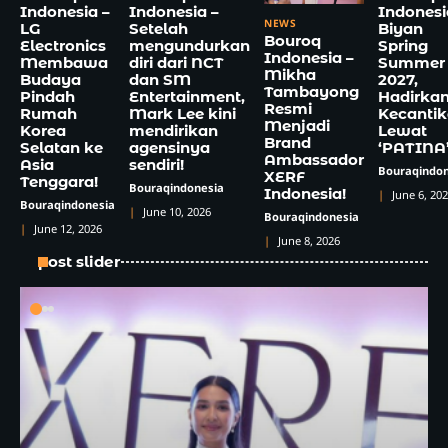
Indonesia –
Indonesia –
Indonesi
NEWS
LG
Setelah
Biyan
Bouroq
Electronics
mengundurkan
Spring
Indonesia –
Membawa
diri dari NCT
Summer
Mikha
Budaya
dan SM
2027,
Tambayong
Pindah
Entertainment,
Hadirka
Resmi
Rumah
Mark Lee kini
Kecanti
Menjadi
Korea
mendirikan
Lewat
Brand
Selatan ke
agensinya
‘PATINA
Ambassador
Asia
sendiri!
Bouraqindon
XERF
Tenggara!
Bouraqindonesia
Indonesia!
June 6, 20
Bouraqindonesia
June 10, 2026
Bouraqindonesia
June 12, 2026
June 8, 2026
post slider