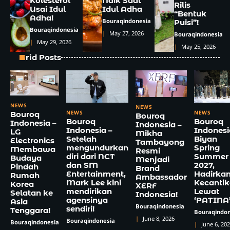
Kolesterol
Naik Saat
Rilis
Usai Idul
Idul Adha
“Bentuk
Adha!
Bouraqindonesia
Puisi”!
Bouraqindonesia
May 27, 2026
Bouraqindonesia
May 29, 2026
May 25, 2026
Grid Posts
NEWS
NEWS
NEWS
NEWS
Bouroq
Bouroq
Bouroq
Bouroq
Indonesia –
Indonesia –
Indonesia –
Indonesi
LG
Mikha
Setelah
Biyan
Electronics
Tambayong
mengundurkan
Spring
Membawa
Resmi
diri dari NCT
Summer
Budaya
Menjadi
dan SM
2027,
Pindah
Brand
Entertainment,
Hadirka
Rumah
Ambassador
Mark Lee kini
Kecanti
Korea
XERF
mendirikan
Lewat
Selatan ke
Indonesia!
agensinya
‘PATINA
Asia
Bouraqindonesia
sendiri!
Tenggara!
Bouraqindon
June 8, 2026
Bouraqindonesia
Bouraqindonesia
June 6, 20