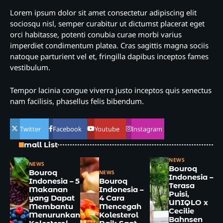
Lorem ipsum dolor sit amet consectetur adipiscing elit
sociosqu nisl, semper curabitur ut dictumst placerat eget
orci habitasse, potenti conubia curae morbi varius
imperdiet condimentum platea. Cras sagittis magna sociis
natoque parturient vel et, fringilla dapibus inceptos fames
vestibulum.
Tempor lacinia congue viverra justo inceptos quis senectus
nam facilisis, phasellus felis bibendum.
Twitter
Facebook
Youtube
Instagram
Small List
NEWS
NEWS
Bouroq
Bouroq
NEWS
Indonesia –
Indonesia – 5
Bouroq
Terasa
Makanan
Indonesia –
Puisi,
yang Dapat
4 Cara
UNIQLO x
Membantu
Mencegah
Cecilie
Menurunkan
Kolesterol
Bahnsen