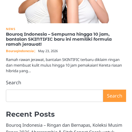
NEWS
Bouroq Indonesia – Sempurna hingga 10 jam,
bantalan SKINTIFIC baru ini memiliki formula
ramah jerawat!
Bouraqindonesia
May 23, 2026
Ramah rawan jerawat, bantalan SKINTIFIC terbaru diklaim ringan
dan membuat kulit mulus hingga 10 jam pemakaian! Kereta riasan
hibrida yang…
Search
Search
Recent Posts
Bouroq Indonesia – Ringan dan Bernapas, Koleksi Musim
Panas 2026 Abercrombie & Fitch Sangat Cocok untuk