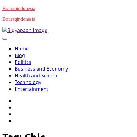
Skip
Bouraqindonesia
to
Bouraqindonesia
content
Home
Blog
Politics
Business and Economy
Health and Science
Technology
Entertainment
Twitter
Facebook
Youtube
Instagram