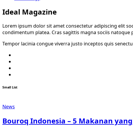
Ideal Magazine
Lorem ipsum dolor sit amet consectetur adipiscing elit so
condimentum platea. Cras sagittis magna sociis natoque pa
Tempor lacinia congue viverra justo inceptos quis senectus
Twitter
Facebook
Youtube
Instagram
Small List
News
Bouroq Indonesia – 5 Makanan yang