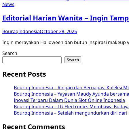
News
Editorial Harian Wanita – Ingin Tamp
Bouraqindonesia
October 28, 2025
Ingin merayakan Halloween dan butuh inspirasi makeup ya
Search
Search
Recent Posts
Bouroq Indonesia – Ringan dan Bernapas, Koleksi M
Bouroq Indonesia – Yayasan Maudy Ayunda bersama S
Inovasi Terbaru Dalam Dunia Slot Online Indonesia
Bouroq Indonesia – LG Electronics Membawa Budaya
Bouroq Indonesia – Setelah mengundurkan diri dari 
Recent Comments