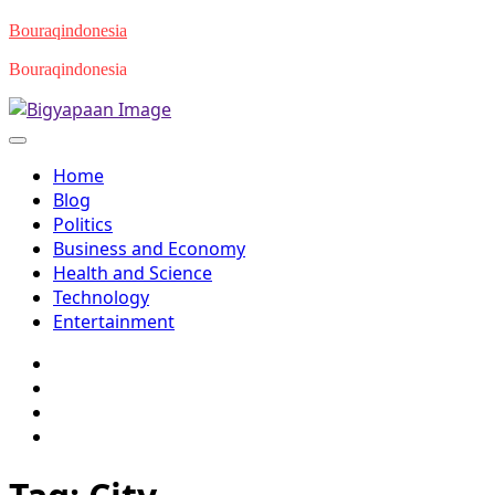
Skip
Bouraqindonesia
to
Bouraqindonesia
content
Home
Blog
Politics
Business and Economy
Health and Science
Technology
Entertainment
Twitter
Facebook
Youtube
Instagram