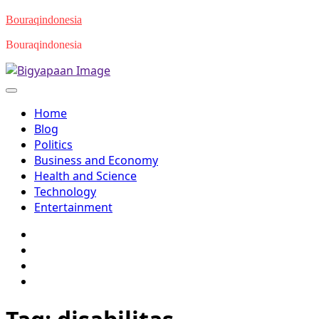
Skip
Bouraqindonesia
to
Bouraqindonesia
content
Home
Blog
Politics
Business and Economy
Health and Science
Technology
Entertainment
Twitter
Facebook
Youtube
Instagram