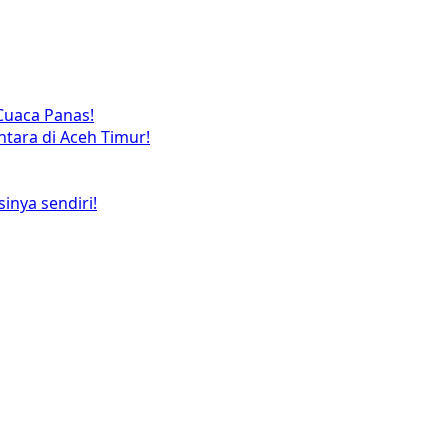
Cuaca Panas!
tara di Aceh Timur!
inya sendiri!