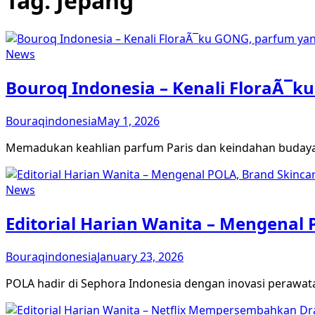
Tag:
Jepang
News
Bouroq Indonesia – Kenali FloraÃ¯ku
Bouraqindonesia
May 1, 2026
Memadukan keahlian parfum Paris dan keindahan budaya
News
Editorial Harian Wanita – Mengenal 
Bouraqindonesia
January 23, 2026
POLA hadir di Sephora Indonesia dengan inovasi perawat