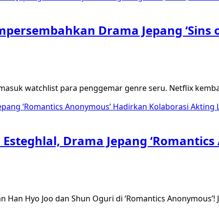
Mempersembahkan Drama Jepang ‘Sins o
 masuk watchlist para penggemar genre seru. Netflix kemb
a Esteghlal, Drama Jepang ‘Romantic
an Han Hyo Joo dan Shun Oguri di ‘Romantics Anonymous’!