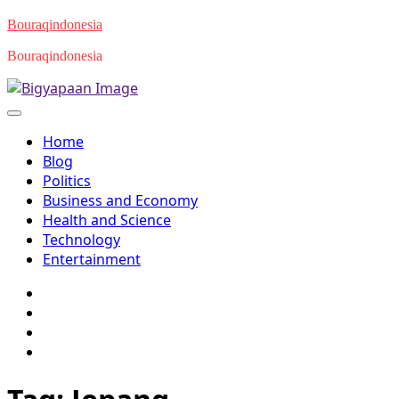
Skip
Bouraqindonesia
to
Bouraqindonesia
content
Home
Blog
Politics
Business and Economy
Health and Science
Technology
Entertainment
Twitter
Facebook
Youtube
Instagram