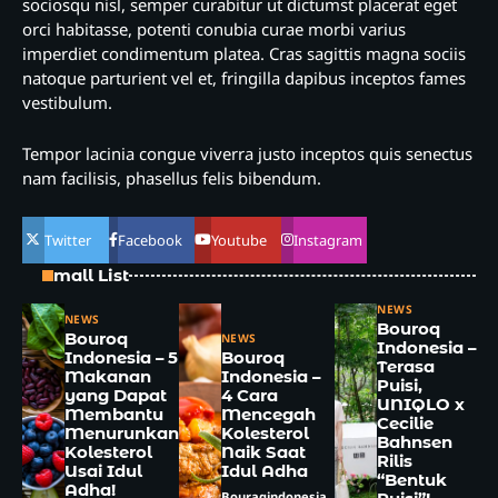
sociosqu nisl, semper curabitur ut dictumst placerat eget
orci habitasse, potenti conubia curae morbi varius
imperdiet condimentum platea. Cras sagittis magna sociis
natoque parturient vel et, fringilla dapibus inceptos fames
vestibulum.
Tempor lacinia congue viverra justo inceptos quis senectus
nam facilisis, phasellus felis bibendum.
Twitter
Facebook
Youtube
Instagram
Small List
NEWS
NEWS
Bouroq
Bouroq
NEWS
Indonesia –
Indonesia – 5
Bouroq
Terasa
Makanan
Indonesia –
Puisi,
yang Dapat
4 Cara
UNIQLO x
Membantu
Mencegah
Cecilie
Menurunkan
Kolesterol
Bahnsen
Kolesterol
Naik Saat
Rilis
Usai Idul
Idul Adha
“Bentuk
Adha!
Bouraqindonesia