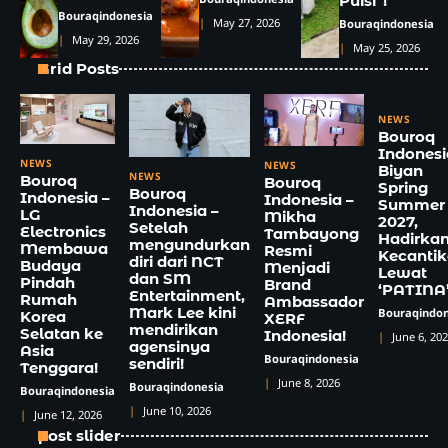
Puisi”!
Bouraqindonesia
May 27, 2026
Bouraqindonesia
May 29, 2026
May 25, 2026
Grid Posts
NEWS
Bouroq
Indonesi
NEWS
NEWS
Biyan
NEWS
Bouroq
Bouroq
Spring
Bouroq
Indonesia –
Indonesia –
Summer
Indonesia –
LG
Mikha
2027,
Setelah
Electronics
Tambayong
Hadirka
mengundurkan
Membawa
Resmi
Kecanti
diri dari NCT
Budaya
Menjadi
Lewat
dan SM
Pindah
Brand
‘PATINA
Entertainment,
Rumah
Ambassador
Mark Lee kini
Bouraqindon
Korea
XERF
mendirikan
Selatan ke
Indonesia!
June 6, 20
agensinya
Asia
Bouraqindonesia
sendiri!
Tenggara!
June 8, 2026
Bouraqindonesia
Bouraqindonesia
June 10, 2026
June 12, 2026
post slider