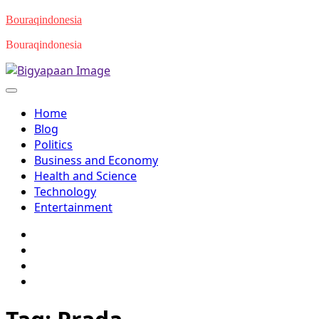
Skip
Bouraqindonesia
to
Bouraqindonesia
content
Home
Blog
Politics
Business and Economy
Health and Science
Technology
Entertainment
Twitter
Facebook
Youtube
Instagram