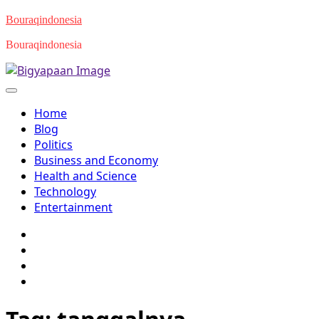
Skip
Bouraqindonesia
to
Bouraqindonesia
content
Home
Blog
Politics
Business and Economy
Health and Science
Technology
Entertainment
Twitter
Facebook
Youtube
Instagram