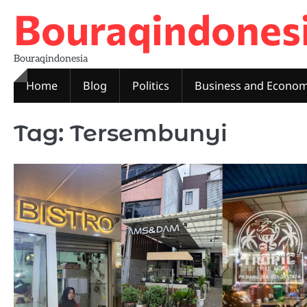
Skip
Bouraqindones
to
content
Bouraqindonesia
Home
Blog
Politics
Business and Econo
Tag:
Tersembunyi