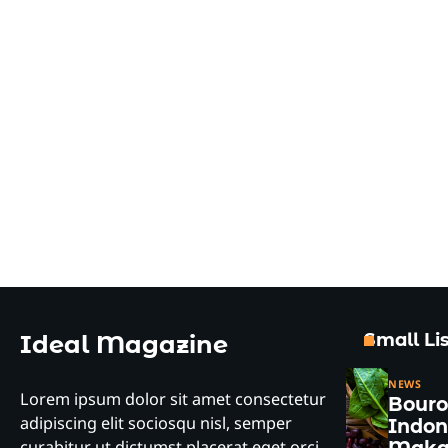
Small Lis
Ideal Magazine
NEWS
Lorem ipsum dolor sit amet consectetur
Bour
adipiscing elit sociosqu nisl, semper
Indon
curabitur ut dictumst placerat eget orci