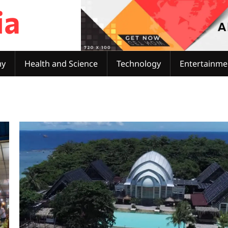
ia
my
Health and Science
Technology
Entertainme