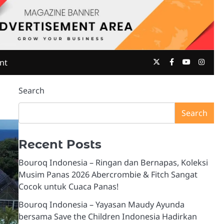
Twitter
Facebook
Youtube
Insta
nt
Search
Search
Recent Posts
Bouroq Indonesia – Ringan dan Bernapas, Koleksi
Musim Panas 2026 Abercrombie & Fitch Sangat
Cocok untuk Cuaca Panas!
Bouroq Indonesia – Yayasan Maudy Ayunda
bersama Save the Children Indonesia Hadirkan