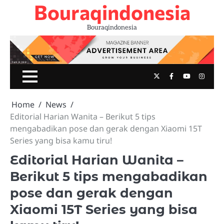
Bouraqindonesia
Skip
to
Bouraqindonesia
content
Twitter
Facebook
Youtube
Insta
Home
News
Editorial Harian Wanita – Berikut 5 tips
mengabadikan pose dan gerak dengan Xiaomi 15T
Series yang bisa kamu tiru!
Editorial Harian Wanita –
Berikut 5 tips mengabadikan
pose dan gerak dengan
Xiaomi 15T Series yang bisa