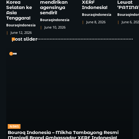
Korea
mendirikan
XERF
Lewat
Selatan ke
agensinya
Indonesia!
‘PATINA
Asia
sendiri!
Bouraqindonesia
Bouraqindon
Tenggara!
Bouraqindonesia
June 8, 2026
June 6, 20
Bouraqindonesia
June 10, 2026
June 12, 2026
post slider
NEWS
Bouroq Indonesia – Mikha Tambayong Resmi
Menjadi Brand Ambassador XERF Indonesia!