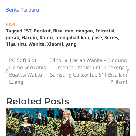
Berita Terbaru
NEWS
Tagged
15T
,
Berikut
,
Bisa
,
dan
,
dengan
,
Editorial
,
gerak
,
Harian
,
Kamu
,
mengabadikan
,
pose
,
Series
,
Tips
,
tiru
,
Wanita
,
Xiaomi
,
yang
PG Soft Slot
Editorial Harian Wanita – Bingung
Post
Demo Seru Abis
mencari tablet untuk bekerja?
navigation
Buat Isi Waktu
Samsung Galaxy Tab S11 Bisa Jadi
Luang
Pilihan!
Related Posts