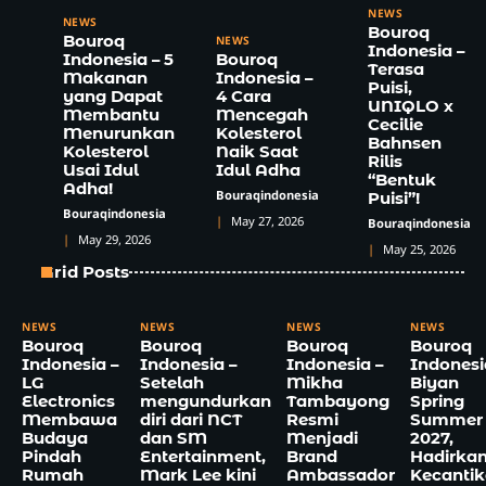
NEWS
NEWS
Bouroq
Bouroq
NEWS
Indonesia –
Indonesia – 5
Bouroq
Terasa
Makanan
Indonesia –
Puisi,
yang Dapat
4 Cara
UNIQLO x
Membantu
Mencegah
Cecilie
Menurunkan
Kolesterol
Bahnsen
Kolesterol
Naik Saat
Rilis
Usai Idul
Idul Adha
“Bentuk
Adha!
Bouraqindonesia
Puisi”!
Bouraqindonesia
May 27, 2026
Bouraqindonesia
May 29, 2026
May 25, 2026
Grid Posts
NEWS
NEWS
NEWS
NEWS
Bouroq
Bouroq
Bouroq
Bouroq
Indonesia –
Indonesia –
Indonesia –
Indonesi
LG
Setelah
Mikha
Biyan
Electronics
mengundurkan
Tambayong
Spring
Membawa
diri dari NCT
Resmi
Summer
Budaya
dan SM
Menjadi
2027,
Pindah
Entertainment,
Brand
Hadirka
Rumah
Mark Lee kini
Ambassador
Kecanti