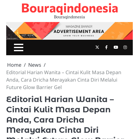
Bouraqindonesia
Skip
to
Bouraqindonesia
content
Twitter
Facebook
Youtube
Insta
Home
News
Editorial Harian Wanita – Cintai Kulit Masa Depan
Anda, Cara Dricha Merayakan Cinta Diri Melalui
Future Glow Barrier Gel
Editorial Harian Wanita –
Cintai Kulit Masa Depan
Anda, Cara Dricha
Merayakan Cinta Diri