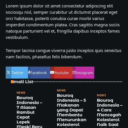
Lorem ipsum dolor sit amet consectetur adipiscing elit
sociosqu nisl, semper curabitur ut dictumst placerat eget
orci habitasse, potenti conubia curae morbi varius
imperdiet condimentum platea. Cras sagittis magna sociis
natoque parturient vel et, fringilla dapibus inceptos fames
vestibulum.
Tempor lacinia congue viverra justo inceptos quis senectus
nam facilisis, phasellus felis bibendum.
Twitter
Facebook
Youtube
Instagram
Small List
NEWS
NEWS
Bouroq
NEWS
Bouroq
Indonesia – 5
Bouroq
Indonesia –
Makanan
Indonesia –
7 Alasan
yang Dapat
4 Cara
Rambut
Membantu
Mencegah
Cepat
Menurunkan
Kolesterol
Lepek
Kolesterol
Naik Saat
Meski Baru