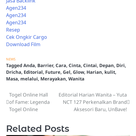
Jasa Backlink
Agen234
Agen234
Agen234
Resep
Cek Ongkir Cargo
Download Film
NEWS
Tagged
Anda
,
Barrier
,
Cara
,
Cinta
,
Cintai
,
Depan
,
Diri
,
Dricha
,
Editorial
,
Future
,
Gel
,
Glow
,
Harian
,
kulit
,
Masa
,
melalui
,
Merayakan
,
Wanita
Togel Online Hall
Editorial Harian Wanita – Yuta
Post
of Fame: Legenda
NCT 127 Perkenalkan Brand
navigation
Togel Online
Aksesori Baru, UnBave!
Related Posts