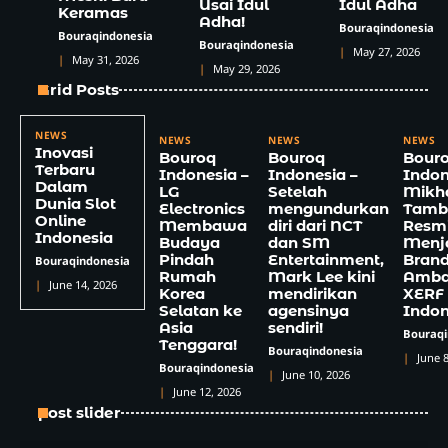
Usai Idul
Idul Adha
Keramas
Adha!
Bouraqindonesia
Bouraqindonesia
Bouraqindonesia
May 27, 2026
May 31, 2026
May 29, 2026
Grid Posts
NEWS
NEWS
NEWS
NEWS
Inovasi
Bouroq
Bouroq
Bour
Terbaru
Indonesia –
Indonesia –
Indon
Dalam
LG
Setelah
Mikh
Dunia Slot
Electronics
mengundurkan
Tamb
Online
Membawa
diri dari NCT
Resm
Indonesia
Budaya
dan SM
Menj
Pindah
Entertainment,
Bran
Bouraqindonesia
Rumah
Mark Lee kini
Amba
June 14, 2026
Korea
mendirikan
XERF
Selatan ke
agensinya
Indon
Asia
sendiri!
Bouraqi
Tenggara!
Bouraqindonesia
June 8
Bouraqindonesia
June 10, 2026
June 12, 2026
post slider