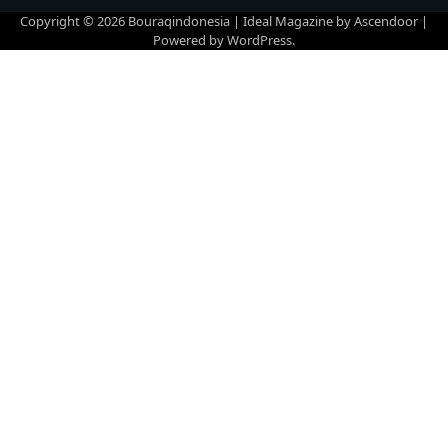
Copyright © 2026
Bouraqindonesia
| Ideal Magazine by
Ascendoor
|
Powered by
WordPress
.