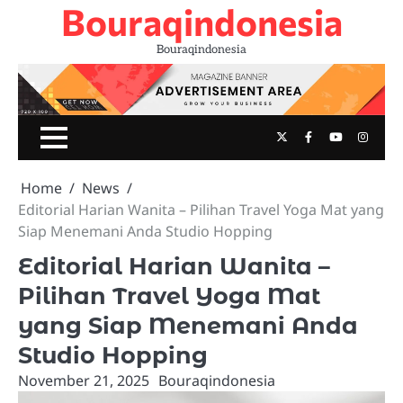
Bouraqindonesia
Skip
to
Bouraqindonesia
content
Twitter
Facebook
Youtube
Insta
Home
News
Editorial Harian Wanita – Pilihan Travel Yoga Mat yang
Siap Menemani Anda Studio Hopping
Editorial Harian Wanita –
Pilihan Travel Yoga Mat
yang Siap Menemani Anda
Studio Hopping
November 21, 2025
Bouraqindonesia