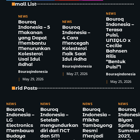
Small List
NEWS
NEWS
Bouroq
Bouroq
NEWS
Indonesia –
Indonesia – 5
Bouroq
Terasa
Makanan
Indonesia –
Puisi,
yang Dapat
4 Cara
UNIQLO x
Membantu
Mencegah
Cecilie
Menurunkan
Kolesterol
Bahnsen
Kolesterol
Naik Saat
Rilis
Usai Idul
Idul Adha
“Bentuk
Adha!
Bouraqindonesia
Puisi”!
Bouraqindonesia
May 27, 2026
Bouraqindonesia
May 29, 2026
May 25, 2026
Grid Posts
NEWS
NEWS
NEWS
NEWS
Bouroq
Bouroq
Bouroq
Bouroq
Indonesia –
Indonesia –
Indonesia –
Indonesi
LG
Setelah
Mikha
Biyan
Electronics
mengundurkan
Tambayong
Spring
Membawa
diri dari NCT
Resmi
Summer
Budaya
dan SM
Menjadi
2027,