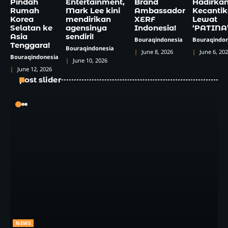
Pindah
Entertainment,
Brand
Hadirka
Rumah
Mark Lee kini
Ambassador
Kecanti
Korea
mendirikan
XERF
Lewat
Selatan ke
agensinya
Indonesia!
‘PATINA
Asia
sendiri!
Bouraqindonesia
Bouraqindon
Tenggara!
Bouraqindonesia
June 8, 2026
June 6, 20
Bouraqindonesia
June 10, 2026
June 12, 2026
post slider
NEWS