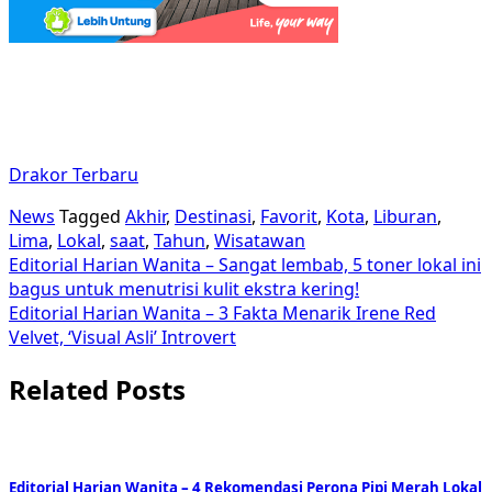
Drakor Terbaru
News
Tagged
Akhir
,
Destinasi
,
Favorit
,
Kota
,
Liburan
,
Lima
,
Lokal
,
saat
,
Tahun
,
Wisatawan
Post
Editorial Harian Wanita – Sangat lembab, 5 toner lokal ini
bagus untuk menutrisi kulit ekstra kering!
navigation
Editorial Harian Wanita – 3 Fakta Menarik Irene Red
Velvet, ‘Visual Asli’ Introvert
Related Posts
Editorial Harian Wanita – 4 Rekomendasi Perona Pipi Merah Lokal