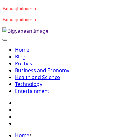
Skip
Bouraqindonesia
to
Bouraqindonesia
content
Home
Blog
Politics
Business and Economy
Health and Science
Technology
Entertainment
Twitter
Facebook
Youtube
Instagram
Home