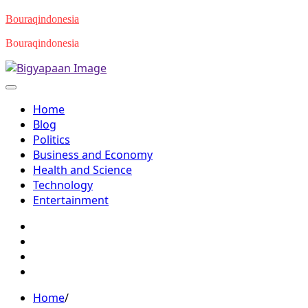
Skip
Bouraqindonesia
to
Bouraqindonesia
content
Home
Blog
Politics
Business and Economy
Health and Science
Technology
Entertainment
Twitter
Facebook
Youtube
Instagram
Home