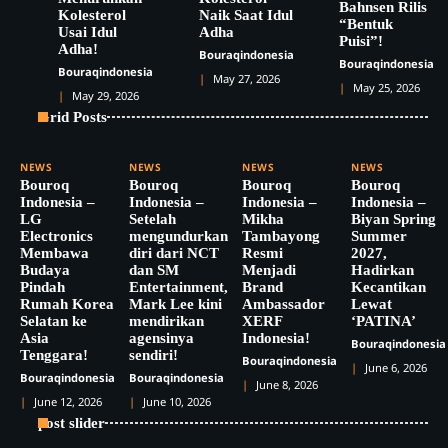
Bahnsen Rilis
Kolesterol
Naik Saat Idul
“Bentuk
Usai Idul
Adha
Puisi”!
Adha!
Bouraqindonesia
Bouraqindonesia
Bouraqindonesia
May 27, 2026
May 25, 2026
May 29, 2026
Grid Posts
NEWS
NEWS
NEWS
NEWS
Bouroq
Bouroq
Bouroq
Bouroq
Indonesia –
Indonesia –
Indonesia –
Indonesia –
LG
Setelah
Mikha
Biyan Spring
Electronics
mengundurkan
Tambayong
Summer
Membawa
diri dari NCT
Resmi
2027,
Budaya
dan SM
Menjadi
Hadirkan
Pindah
Entertainment,
Brand
Kecantikan
Rumah Korea
Mark Lee kini
Ambassador
Lewat
Selatan ke
mendirikan
XERF
‘PATINA’
Asia
agensinya
Indonesia!
Bouraqindonesia
Tenggara!
sendiri!
Bouraqindonesia
June 6, 2026
Bouraqindonesia
Bouraqindonesia
June 8, 2026
June 12, 2026
June 10, 2026
post slider