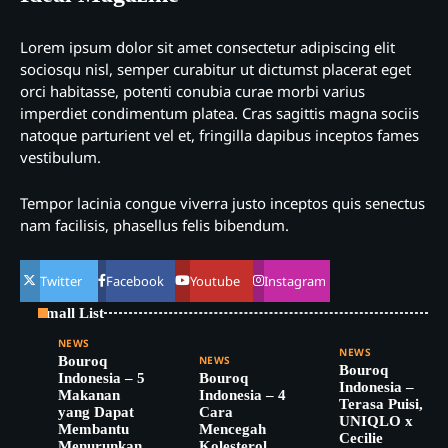
Lorem ipsum dolor sit amet consectetur adipiscing elit
sociosqu nisl, semper curabitur ut dictumst placerat eget
orci habitasse, potenti conubia curae morbi varius
imperdiet condimentum platea. Cras sagittis magna sociis
natoque parturient vel et, fringilla dapibus inceptos fames
vestibulum.
Tempor lacinia congue viverra justo inceptos quis senectus
nam facilisis, phasellus felis bibendum.
Twitter
Facebook
Youtube
Instagram
Small List
NEWS
NEWS
Bouroq
NEWS
Bouroq
Indonesia – 5
Bouroq
Indonesia –
Makanan
Indonesia – 4
Terasa Puisi,
yang Dapat
Cara
UNIQLO x
Membantu
Mencegah
Cecilie
Menurunkan
Kolesterol