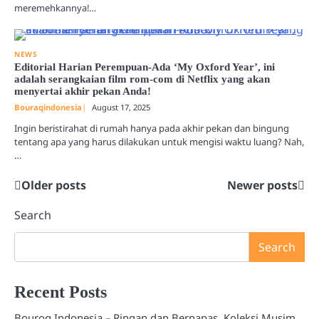
meremehkannya!…
NEWS
Editorial Harian Perempuan-Ada ‘My Oxford Year’, ini
adalah serangkaian film rom-com di Netflix yang akan
menyertai akhir pekan Anda!
Bouraqindonesia
August 17, 2025
Ingin beristirahat di rumah hanya pada akhir pekan dan bingung
tentang apa yang harus dilakukan untuk mengisi waktu luang? Nah,
…
Older posts
Newer posts
Posts
navigation
Search
Search
Recent Posts
Bouroq Indonesia – Ringan dan Bernapas, Koleksi Musim