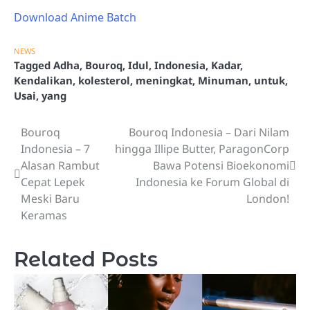
Download Anime Batch
NEWS
Tagged
Adha
,
Bouroq
,
Idul
,
Indonesia
,
Kadar
,
Kendalikan
,
kolesterol
,
meningkat
,
Minuman
,
untuk
,
Usai
,
yang
Bouroq
Bouroq Indonesia – Dari Nilam
Post
Indonesia – 7
hingga Illipe Butter, ParagonCorp
navigation
Alasan Rambut
Bawa Potensi Bioekonomi
Cepat Lepek
Indonesia ke Forum Global di
Meski Baru
London!
Keramas
Related Posts