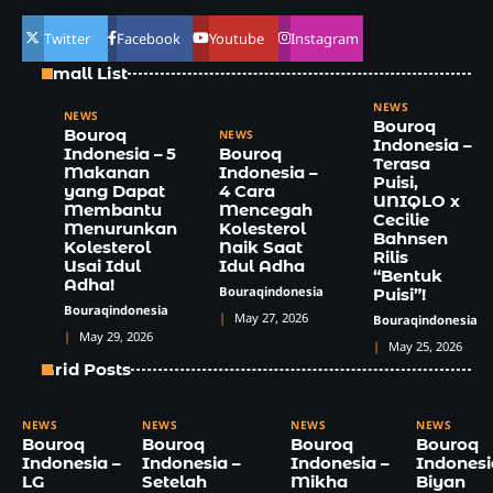
Twitter
Facebook
Youtube
Instagram
Small List
NEWS
NEWS
Bouroq
Bouroq
NEWS
Indonesia –
Indonesia – 5
Bouroq
Terasa
Makanan
Indonesia –
Puisi,
yang Dapat
4 Cara
UNIQLO x
Membantu
Mencegah
Cecilie
Menurunkan
Kolesterol
Bahnsen
Kolesterol
Naik Saat
Rilis
Usai Idul
Idul Adha
“Bentuk
Adha!
Bouraqindonesia
Puisi”!
Bouraqindonesia
May 27, 2026
Bouraqindonesia
May 29, 2026
May 25, 2026
Grid Posts
NEWS
NEWS
NEWS
NEWS
Bouroq
Bouroq
Bouroq
Bouroq
Indonesia –
Indonesia –
Indonesia –
Indonesi
LG
Setelah
Mikha
Biyan