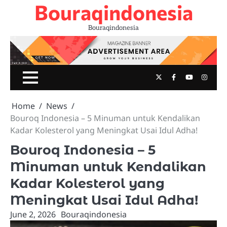
Bouraqindonesia
Skip
to
Bouraqindonesia
content
Twitter
Facebook
Youtube
Insta
Home
News
Bouroq Indonesia – 5 Minuman untuk Kendalikan
Kadar Kolesterol yang Meningkat Usai Idul Adha!
Bouroq Indonesia – 5
Minuman untuk Kendalikan
Kadar Kolesterol yang
Meningkat Usai Idul Adha!
June 2, 2026
Bouraqindonesia