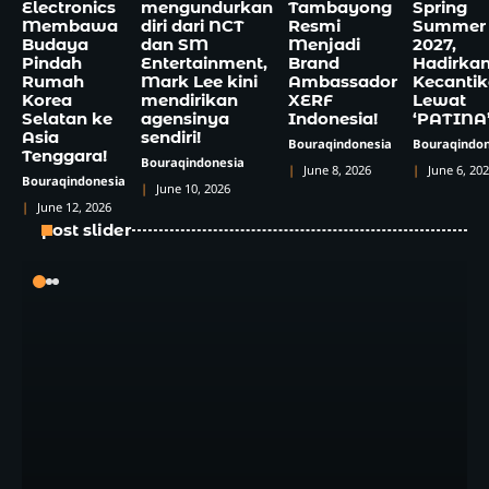
Electronics
mengundurkan
Tambayong
Spring
Membawa
diri dari NCT
Resmi
Summer
Budaya
dan SM
Menjadi
2027,
Pindah
Entertainment,
Brand
Hadirka
Rumah
Mark Lee kini
Ambassador
Kecanti
Korea
mendirikan
XERF
Lewat
Selatan ke
agensinya
Indonesia!
‘PATINA
Asia
sendiri!
Bouraqindonesia
Bouraqindon
Tenggara!
Bouraqindonesia
June 8, 2026
June 6, 20
Bouraqindonesia
June 10, 2026
June 12, 2026
post slider