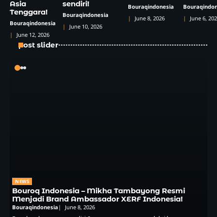
Asia
sendiri!
Bouraqindonesia
Bouraqindon
Tenggara!
Bouraqindonesia
June 8, 2026
June 6, 20
Bouraqindonesia
June 10, 2026
June 12, 2026
post slider
NEWS
Bouroq Indonesia – Mikha Tambayong Resmi
Menjadi Brand Ambassador XERF Indonesia!
Bouraqindonesia
June 8, 2026