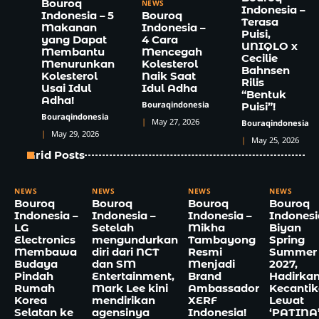
Bouroq
NEWS
Indonesia –
Indonesia – 5
Bouroq
Terasa
Makanan
Indonesia –
Puisi,
yang Dapat
4 Cara
UNIQLO x
Membantu
Mencegah
Cecilie
Menurunkan
Kolesterol
Bahnsen
Kolesterol
Naik Saat
Rilis
Usai Idul
Idul Adha
“Bentuk
Adha!
Bouraqindonesia
Puisi”!
Bouraqindonesia
May 27, 2026
Bouraqindonesia
May 29, 2026
May 25, 2026
Grid Posts
NEWS
NEWS
NEWS
NEWS
Bouroq
Bouroq
Bouroq
Bouroq
Indonesia –
Indonesia –
Indonesia –
Indonesi
LG
Setelah
Mikha
Biyan
Electronics
mengundurkan
Tambayong
Spring
Membawa
diri dari NCT
Resmi
Summer
Budaya
dan SM
Menjadi
2027,
Pindah
Entertainment,
Brand
Hadirka
Rumah
Mark Lee kini
Ambassador
Kecanti
Korea
mendirikan
XERF
Lewat
Selatan ke
agensinya
Indonesia!
‘PATINA