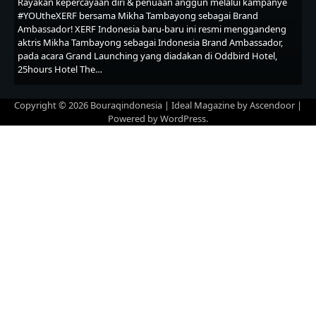
Rayakan kepercayaan diri & penuaan anggun melalui kampanye
#YOUtheXERF bersama Mikha Tambayong sebagai Brand
Ambassador! XERF Indonesia baru-baru ini resmi menggandeng
aktris Mikha Tambayong sebagai Indonesia Brand Ambassador,
pada acara Grand Launching yang diadakan di Oddbird Hotel,
25hours Hotel The…
Copyright © 2026
Bouraqindonesia
| Ideal Magazine by
Ascendoor
|
Powered by
WordPress
.