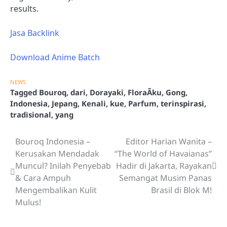
results.
Jasa Backlink
Download Anime Batch
NEWS
Tagged
Bouroq
,
dari
,
Dorayaki
,
FloraÃku
,
Gong
,
Indonesia
,
Jepang
,
Kenali
,
kue
,
Parfum
,
terinspirasi
,
tradisional
,
yang
Bouroq Indonesia –
Editor Harian Wanita –
Post
Kerusakan Mendadak
“The World of Havaianas”
navigation
Muncul? Inilah Penyebab
Hadir di Jakarta, Rayakan
& Cara Ampuh
Semangat Musim Panas
Mengembalikan Kulit
Brasil di Blok M!
Mulus!