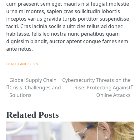
cum praesent sem eget mauris nisi feugiat molestie
urna mi montes, sapien cras sollicitudin lobortis
inceptos varius gravida turpis porttitor suspendisse
taciti. Cras lacinia sociis a ultricies tellus ad donec
habitasse, felis leo nostra nunc penatibus quam
dignissim blandit, auctor aptent congue fames sem
ante netus.
HEALTH AND SCIENCE
Global Supply Chain
Cybersecurity Threats on the
Post
Crisis: Challenges and
Rise: Protecting Against
navigation
Solutions
Online Attacks
Related Posts