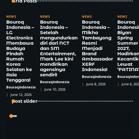
Grid Posts
NEWS
NEWS
NEWS
NEWS
Bouroq
Bouroq
Bouroq
Bouroq
Indonesia –
Indonesia –
Indonesia –
Indonesi
LG
Setelah
Mikha
Biyan
Electronics
mengundurkan
Tambayong
Spring
Membawa
diri dari NCT
Resmi
Summer
Budaya
dan SM
Menjadi
2027,
Pindah
Entertainment,
Brand
Hadirka
Rumah
Mark Lee kini
Ambassador
Kecanti
Korea
mendirikan
XERF
Lewat
Selatan ke
agensinya
Indonesia!
‘PATINA
Asia
sendiri!
Bouraqindonesia
Bouraqindon
Tenggara!
Bouraqindonesia
June 8, 2026
June 6, 20
Bouraqindonesia
June 10, 2026
June 12, 2026
post slider