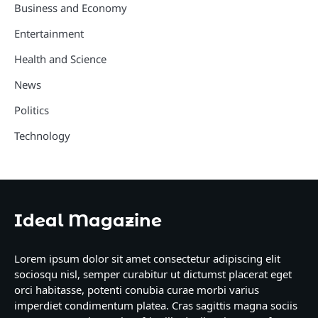
Business and Economy
Entertainment
Health and Science
News
Politics
Technology
Ideal Magazine
Lorem ipsum dolor sit amet consectetur adipiscing elit
sociosqu nisl, semper curabitur ut dictumst placerat eget
orci habitasse, potenti conubia curae morbi varius
imperdiet condimentum platea. Cras sagittis magna sociis