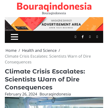
Bouraqindonesia
Skip
to
Bouraqindonesia
content
Twitter
Facebook
Youtube
Instag
Home
Health and Science
Climate Crisis Escalates: Scientists Warn of Dire
Consequences
Climate Crisis Escalates:
Scientists Warn of Dire
Consequences
February 26, 2024
Bouraqindonesia