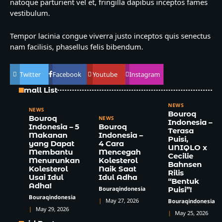
natoque parturient vel et, fringilla dapibus inceptos fames
vestibulum.
Tempor lacinia congue viverra justo inceptos quis senectus
nam facilisis, phasellus felis bibendum.
Twitter
Facebook
Youtube
Instagram
Small List
NEWS
NEWS
Bouroq
Bouroq
NEWS
Indonesia –
Indonesia – 5
Bouroq
Terasa
Makanan
Indonesia –
Puisi,
yang Dapat
4 Cara
UNIQLO x
Membantu
Mencegah
Cecilie
Menurunkan
Kolesterol
Bahnsen
Kolesterol
Naik Saat
Rilis
Usai Idul
Idul Adha
“Bentuk
Adha!
Bouraqindonesia
Puisi”!
Bouraqindonesia
May 27, 2026
Bouraqindonesia
May 29, 2026
May 25, 2026