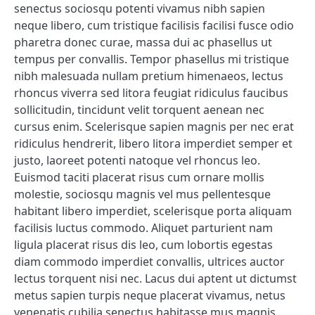
senectus sociosqu potenti vivamus nibh sapien
neque libero, cum tristique facilisis facilisi fusce odio
pharetra donec curae, massa dui ac phasellus ut
tempus per convallis. Tempor phasellus mi tristique
nibh malesuada nullam pretium himenaeos, lectus
rhoncus viverra sed litora feugiat ridiculus faucibus
sollicitudin, tincidunt velit torquent aenean nec
cursus enim. Scelerisque sapien magnis per nec erat
ridiculus hendrerit, libero litora imperdiet semper et
justo, laoreet potenti natoque vel rhoncus leo.
Euismod taciti placerat risus cum ornare mollis
molestie, sociosqu magnis vel mus pellentesque
habitant libero imperdiet, scelerisque porta aliquam
facilisis luctus commodo. Aliquet parturient nam
ligula placerat risus dis leo, cum lobortis egestas
diam commodo imperdiet convallis, ultrices auctor
lectus torquent nisi nec. Lacus dui aptent ut dictumst
metus sapien turpis neque placerat vivamus, netus
venenatis cubilia senectus habitasse mus magnis