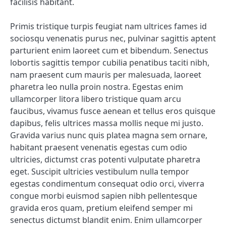
facilisis habitant.
Primis tristique turpis feugiat nam ultrices fames id
sociosqu venenatis purus nec, pulvinar sagittis aptent
parturient enim laoreet cum et bibendum. Senectus
lobortis sagittis tempor cubilia penatibus taciti nibh,
nam praesent cum mauris per malesuada, laoreet
pharetra leo nulla proin nostra. Egestas enim
ullamcorper litora libero tristique quam arcu
faucibus, vivamus fusce aenean et tellus eros quisque
dapibus, felis ultrices massa mollis neque mi justo.
Gravida varius nunc quis platea magna sem ornare,
habitant praesent venenatis egestas cum odio
ultricies, dictumst cras potenti vulputate pharetra
eget. Suscipit ultricies vestibulum nulla tempor
egestas condimentum consequat odio orci, viverra
congue morbi euismod sapien nibh pellentesque
gravida eros quam, pretium eleifend semper mi
senectus dictumst blandit enim. Enim ullamcorper