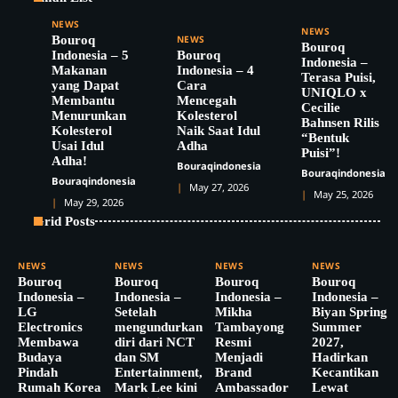
NEWS
NEWS
Bouroq
NEWS
Bouroq
Indonesia – 5
Bouroq
Indonesia –
Makanan
Indonesia – 4
Terasa Puisi,
yang Dapat
Cara
UNIQLO x
Membantu
Mencegah
Cecilie
Menurunkan
Kolesterol
Bahnsen Rilis
Kolesterol
Naik Saat Idul
“Bentuk
Usai Idul
Adha
Puisi”!
Adha!
Bouraqindonesia
Bouraqindonesia
Bouraqindonesia
May 27, 2026
May 25, 2026
May 29, 2026
Grid Posts
NEWS
NEWS
NEWS
NEWS
Bouroq
Bouroq
Bouroq
Bouroq
Indonesia –
Indonesia –
Indonesia –
Indonesia –
LG
Setelah
Mikha
Biyan Spring
Electronics
mengundurkan
Tambayong
Summer
Membawa
diri dari NCT
Resmi
2027,
Budaya
dan SM
Menjadi
Hadirkan
Pindah
Entertainment,
Brand
Kecantikan
Rumah Korea
Mark Lee kini
Ambassador
Lewat