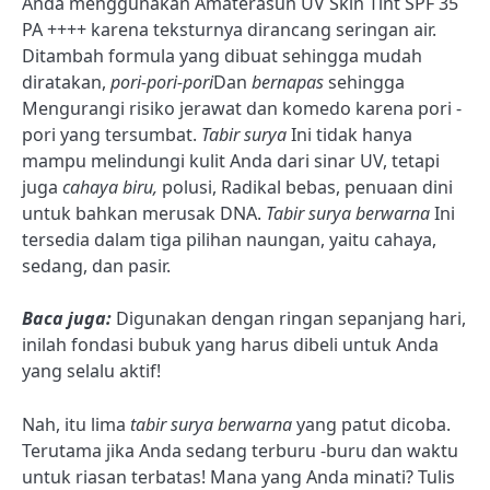
Anda menggunakan Amaterasun UV Skin Tint SPF 35
PA ++++ karena teksturnya dirancang seringan air.
Ditambah formula yang dibuat sehingga mudah
diratakan,
pori-pori-pori
Dan
bernapas
sehingga
Mengurangi risiko jerawat dan komedo karena pori -
pori yang tersumbat.
Tabir surya
Ini tidak hanya
mampu melindungi kulit Anda dari sinar UV, tetapi
juga
cahaya biru,
polusi,
Radikal bebas, penuaan dini
untuk bahkan merusak DNA.
Tabir surya berwarna
Ini
tersedia dalam tiga pilihan naungan, yaitu cahaya,
sedang, dan pasir.
Baca juga:
Digunakan dengan ringan sepanjang hari,
inilah fondasi bubuk yang harus dibeli untuk Anda
yang selalu aktif!
Nah, itu lima
tabir surya berwarna
yang patut dicoba.
Terutama jika Anda sedang terburu -buru dan waktu
untuk riasan terbatas! Mana yang Anda minati? Tulis