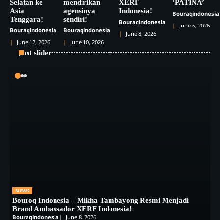
Selatan ke
mendirikan
XERF
‘PATINA’
Asia
agensinya
Indonesia!
Bouraqindonesia
Tenggara!
sendiri!
Bouraqindonesia
June 6, 2026
Bouraqindonesia
Bouraqindonesia
June 8, 2026
June 12, 2026
June 10, 2026
post slider
NEWS
Bouroq Indonesia – Mikha Tambayong Resmi Menjadi
Brand Ambassador XERF Indonesia!
Bouraqindonesia
June 8, 2026