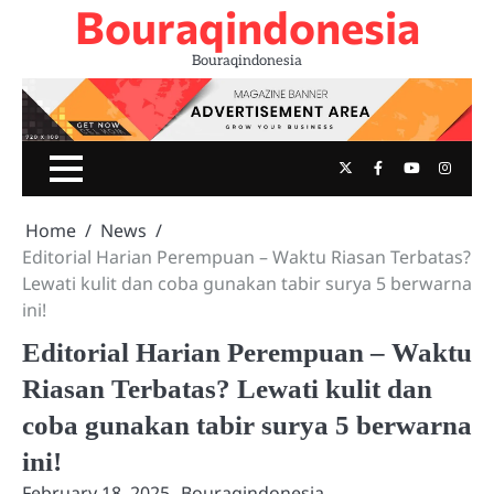
Bouraqindonesia
Skip
to
Bouraqindonesia
content
Twitter
Facebook
Youtube
Insta
Home
News
Editorial Harian Perempuan – Waktu Riasan Terbatas?
Lewati kulit dan coba gunakan tabir surya 5 berwarna
ini!
Editorial Harian Perempuan – Waktu
Riasan Terbatas? Lewati kulit dan
coba gunakan tabir surya 5 berwarna
ini!
February 18, 2025
Bouraqindonesia