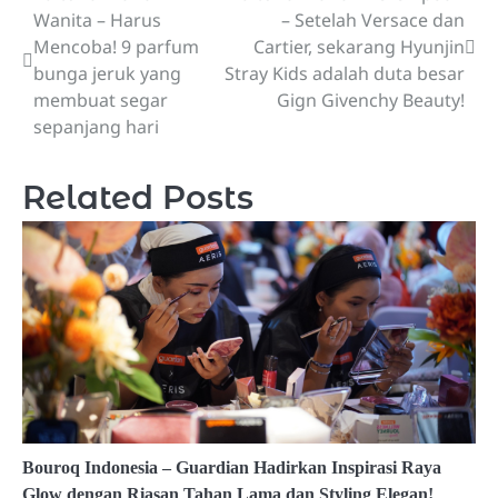
Wanita – Harus
– Setelah Versace dan
navigation
Mencoba! 9 parfum
Cartier, sekarang Hyunjin
bunga jeruk yang
Stray Kids adalah duta besar
membuat segar
Gign Givenchy Beauty!
sepanjang hari
Related Posts
Bouroq Indonesia – Guardian Hadirkan Inspirasi Raya
Glow dengan Riasan Tahan Lama dan Styling Elegan!