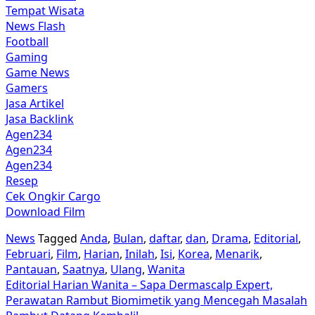
Tempat Wisata
News Flash
Football
Gaming
Game News
Gamers
Jasa Artikel
Jasa Backlink
Agen234
Agen234
Agen234
Resep
Cek Ongkir Cargo
Download Film
News
Tagged
Anda
,
Bulan
,
daftar
,
dan
,
Drama
,
Editorial
,
Februari
,
Film
,
Harian
,
Inilah
,
Isi
,
Korea
,
Menarik
,
Pantauan
,
Saatnya
,
Ulang
,
Wanita
Post
Editorial Harian Wanita – Sapa Dermascalp Expert,
Perawatan Rambut Biomimetik yang Mencegah Masalah
navigation