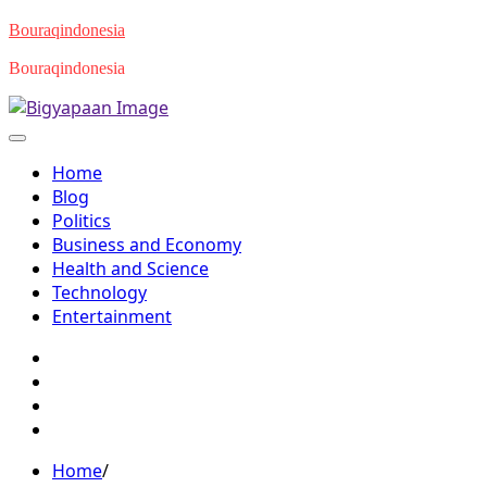
Skip
Bouraqindonesia
to
Bouraqindonesia
content
Home
Blog
Politics
Business and Economy
Health and Science
Technology
Entertainment
Twitter
Facebook
Youtube
Instagram
Home