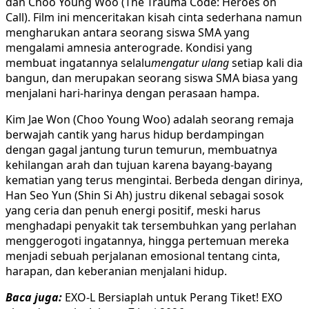
dan Choo Young Woo (The Trauma Code: Heroes on
Call). Film ini menceritakan kisah cinta sederhana namun
mengharukan antara seorang siswa SMA yang
mengalami amnesia anterograde. Kondisi yang
membuat ingatannya selalu
mengatur ulang
setiap kali dia
bangun, dan merupakan seorang siswa SMA biasa yang
menjalani hari-harinya dengan perasaan hampa.
Kim Jae Won (Choo Young Woo) adalah seorang remaja
berwajah cantik yang harus hidup berdampingan
dengan gagal jantung turun temurun, membuatnya
kehilangan arah dan tujuan karena bayang-bayang
kematian yang terus mengintai. Berbeda dengan dirinya,
Han Seo Yun (Shin Si Ah) justru dikenal sebagai sosok
yang ceria dan penuh energi positif, meski harus
menghadapi penyakit tak tersembuhkan yang perlahan
menggerogoti ingatannya, hingga pertemuan mereka
menjadi sebuah perjalanan emosional tentang cinta,
harapan, dan keberanian menjalani hidup.
Baca juga:
EXO-L Bersiaplah untuk Perang Tiket! EXO