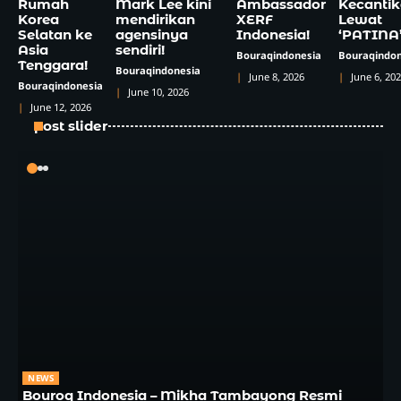
Rumah
Mark Lee kini
Ambassador
Kecanti
Korea
mendirikan
XERF
Lewat
Selatan ke
agensinya
Indonesia!
‘PATINA
Asia
sendiri!
Bouraqindonesia
Bouraqindon
Tenggara!
Bouraqindonesia
June 8, 2026
June 6, 20
Bouraqindonesia
June 10, 2026
June 12, 2026
post slider
NEWS
Bouroq Indonesia – Mikha Tambayong Resmi