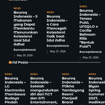
NEWS
NEWS
Bouroq
Bouroq
NEWS
Indonesia –
Indonesia – 5
Bouroq
Terasa
Makanan
Indonesia –
Puisi,
yang Dapat
4 Cara
UNIQLO x
Membantu
Mencegah
Cecilie
Menurunkan
Kolesterol
Bahnsen
Kolesterol
Naik Saat
Rilis
Usai Idul
Idul Adha
“Bentuk
Adha!
Bouraqindonesia
Puisi”!
Bouraqindonesia
May 27, 2026
Bouraqindonesia
May 29, 2026
May 25, 2026
Grid Posts
NEWS
NEWS
NEWS
NEWS
Bouroq
Bouroq
Bouroq
Bouroq
Indonesia –
Indonesia –
Indonesia –
Indonesi
LG
Setelah
Mikha
Biyan
Electronics
mengundurkan
Tambayong
Spring
Membawa
diri dari NCT
Resmi
Summer
Budaya
dan SM
Menjadi
2027,
Pindah
Entertainment,
Brand
Hadirka