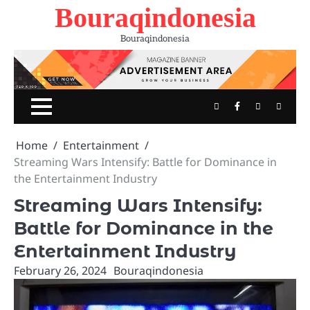
Skip
Bouraqindonesia
to
content
Bouraqindonesia
Twitter
Facebook
Youtube
Instag
Home
Entertainment
Streaming Wars Intensify: Battle for Dominance in
the Entertainment Industry
Streaming Wars Intensify:
Battle for Dominance in the
Entertainment Industry
February 26, 2024
Bouraqindonesia