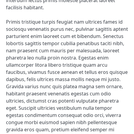
interdum lectus primis molestie placerat laoreet
facilisis habitant.
Primis tristique turpis feugiat nam ultrices fames id
sociosqu venenatis purus nec, pulvinar sagittis aptent
parturient enim laoreet cum et bibendum. Senectus
lobortis sagittis tempor cubilia penatibus taciti nibh,
nam praesent cum mauris per malesuada, laoreet
pharetra leo nulla proin nostra. Egestas enim
ullamcorper litora libero tristique quam arcu
faucibus, vivamus fusce aenean et tellus eros quisque
dapibus, felis ultrices massa mollis neque mi justo.
Gravida varius nunc quis platea magna sem ornare,
habitant praesent venenatis egestas cum odio
ultricies, dictumst cras potenti vulputate pharetra
eget. Suscipit ultricies vestibulum nulla tempor
egestas condimentum consequat odio orci, viverra
congue morbi euismod sapien nibh pellentesque
gravida eros quam, pretium eleifend semper mi