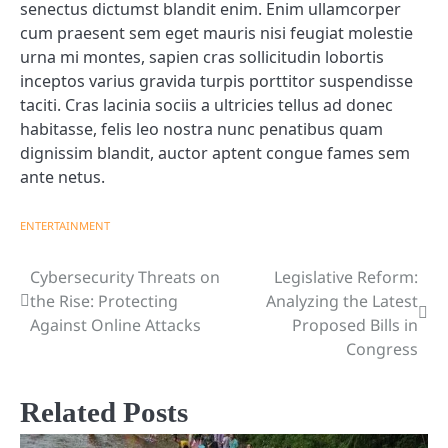
senectus dictumst blandit enim. Enim ullamcorper
cum praesent sem eget mauris nisi feugiat molestie
urna mi montes, sapien cras sollicitudin lobortis
inceptos varius gravida turpis porttitor suspendisse
taciti. Cras lacinia sociis a ultricies tellus ad donec
habitasse, felis leo nostra nunc penatibus quam
dignissim blandit, auctor aptent congue fames sem
ante netus.
ENTERTAINMENT
Cybersecurity Threats on
Legislative Reform:
Post
the Rise: Protecting
Analyzing the Latest
navigation
Against Online Attacks
Proposed Bills in
Congress
Related Posts