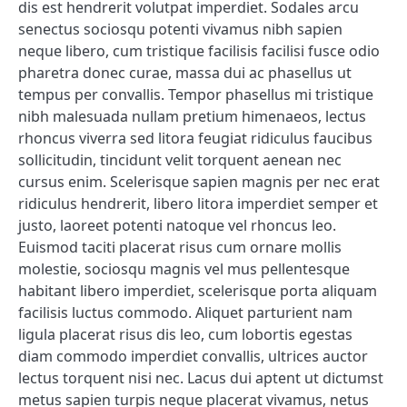
dis est hendrerit volutpat imperdiet. Sodales arcu
senectus sociosqu potenti vivamus nibh sapien
neque libero, cum tristique facilisis facilisi fusce odio
pharetra donec curae, massa dui ac phasellus ut
tempus per convallis. Tempor phasellus mi tristique
nibh malesuada nullam pretium himenaeos, lectus
rhoncus viverra sed litora feugiat ridiculus faucibus
sollicitudin, tincidunt velit torquent aenean nec
cursus enim. Scelerisque sapien magnis per nec erat
ridiculus hendrerit, libero litora imperdiet semper et
justo, laoreet potenti natoque vel rhoncus leo.
Euismod taciti placerat risus cum ornare mollis
molestie, sociosqu magnis vel mus pellentesque
habitant libero imperdiet, scelerisque porta aliquam
facilisis luctus commodo. Aliquet parturient nam
ligula placerat risus dis leo, cum lobortis egestas
diam commodo imperdiet convallis, ultrices auctor
lectus torquent nisi nec. Lacus dui aptent ut dictumst
metus sapien turpis neque placerat vivamus, netus